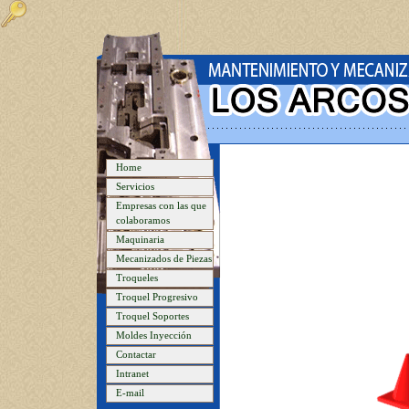
Home
Servicios
Empresas con las que
colaboramos
Maquinaria
Mecanizados de Piezas
Troqueles
Troquel Progresivo
Troquel Soportes
Moldes Inyección
Contactar
Intranet
E-mail