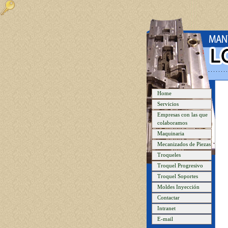
Home
Servicios
Empresas con las que
colaboramos
Maquinaria
Mecanizados de Piezas
Troqueles
Troquel Progresivo
Troquel Soportes
Moldes Inyección
Contactar
Intranet
E-mail